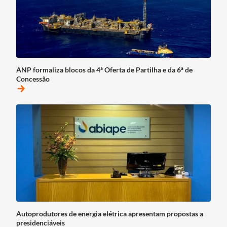
ANP formaliza blocos da 4ª Oferta de Partilha e da 6ª de
Concessão
arrow_forward
Autoprodutores de energia elétrica apresentam propostas a
presidenciáveis