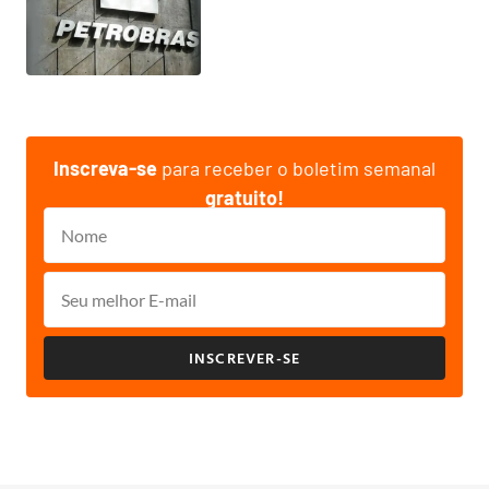
Inscreva-se
para receber o boletim semanal
gratuito!
INSCREVER-SE