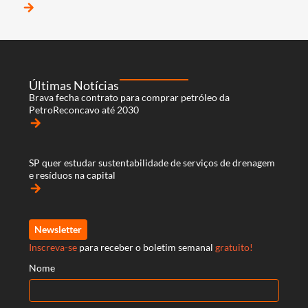
arrow_forward
Últimas Notícias
Brava fecha contrato para comprar petróleo da
PetroReconcavo até 2030
arrow_forward
SP quer estudar sustentabilidade de serviços de drenagem
e resíduos na capital
arrow_forward
Newsletter
Inscreva-se
para receber o boletim semanal
gratuito!
Nome