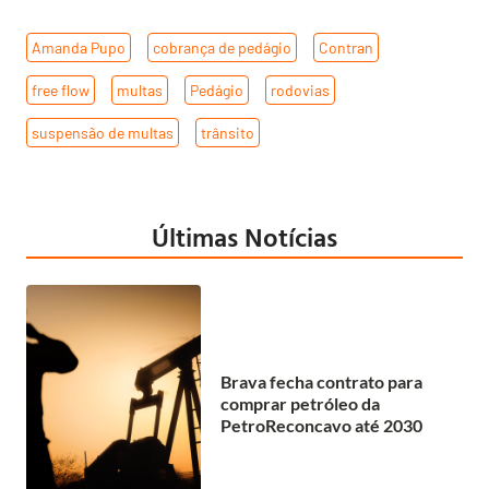
Amanda Pupo
,
cobrança de pedágio
,
Contran
,
free flow
,
multas
,
Pedágio
,
rodovias
,
suspensão de multas
,
trânsito
Últimas Notícias
Brava fecha contrato para
comprar petróleo da
PetroReconcavo até 2030