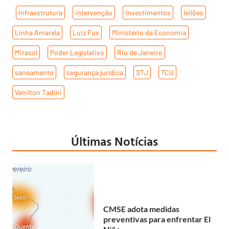
,
Infraestrutura
,
intervenção
,
Investimentos
,
leilões
,
Linha Amarela
,
Luiz Fux
,
Ministério da Economia
,
Mirasol
,
Poder Legislativo
,
Rio de Janeiro
,
saneamento
,
segurança jurídica
,
STJ
,
TCU
,
Venilton Tadini
Últimas Notícias
CMSE adota medidas
preventivas para enfrentar El