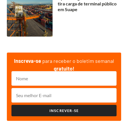
tira carga de terminal público
em Suape
Inscreva-se
para receber o boletim semanal
gratuito!
INSCREVER-SE