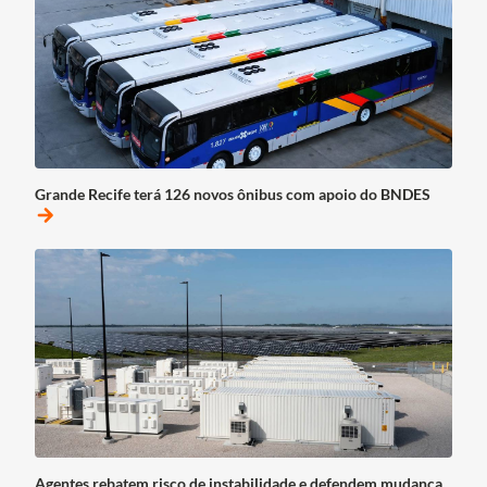
Grande Recife terá 126 novos ônibus com apoio do BNDES
arrow_forward
Agentes rebatem risco de instabilidade e defendem mudança