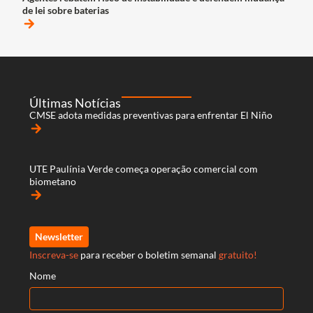
de lei sobre baterias
arrow_forward
Últimas Notícias
CMSE adota medidas preventivas para enfrentar El Niño
arrow_forward
UTE Paulínia Verde começa operação comercial com
biometano
arrow_forward
Newsletter
Inscreva-se
para receber o boletim semanal
gratuito!
Nome