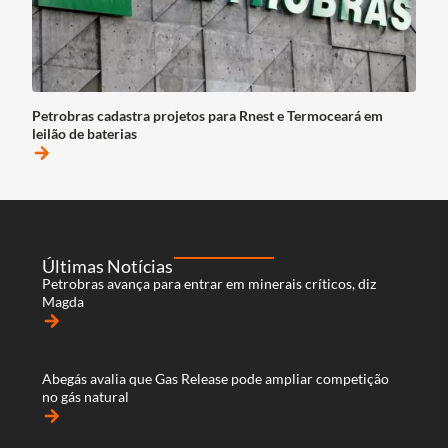
Petrobras cadastra projetos para Rnest e Termoceará em
leilão de baterias
arrow_forward
Últimas Notícias
Petrobras avança para entrar em minerais críticos, diz
Magda
arrow_forward
Abegás avalia que Gas Release pode ampliar competição
no gás natural
arrow_forward