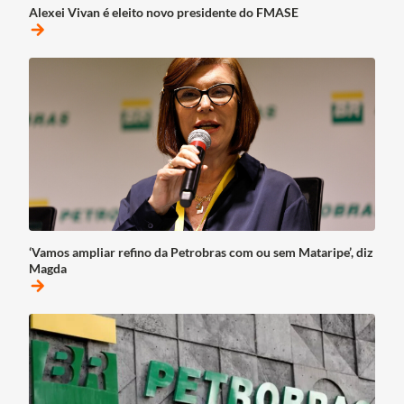
Alexei Vivan é eleito novo presidente do FMASE
arrow_forward
‘Vamos ampliar refino da Petrobras com ou sem Mataripe’, diz
Magda
arrow_forward