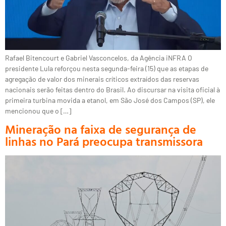
Rafael Bitencourt e Gabriel Vasconcelos, da Agência iNFRA O
presidente Lula reforçou nesta segunda-feira (15) que as etapas de
agregação de valor dos minerais críticos extraídos das reservas
nacionais serão feitas dentro do Brasil. Ao discursar na visita oficial à
primeira turbina movida a etanol, em São José dos Campos (SP), ele
mencionou que o […]
Mineração na faixa de segurança de
linhas no Pará preocupa transmissora