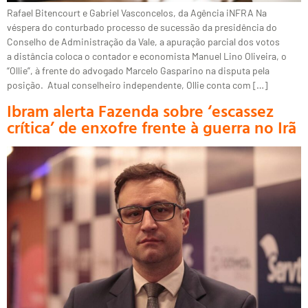
Rafael Bitencourt e Gabriel Vasconcelos, da Agência iNFRA Na
véspera do conturbado processo de sucessão da presidência do
Conselho de Administração da Vale, a apuração parcial dos votos
a distância coloca o contador e economista Manuel Lino Oliveira, o
“Ollie”, à frente do advogado Marcelo Gasparino na disputa pela
posição. Atual conselheiro independente, Ollie conta com […]
Ibram alerta Fazenda sobre ‘escassez
crítica’ de enxofre frente à guerra no Irã