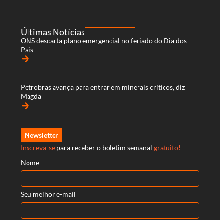
Últimas Notícias
ONS descarta plano emergencial no feriado do Dia dos
Pais
arrow_forward
Petrobras avança para entrar em minerais críticos, diz
Magda
arrow_forward
Newsletter
Inscreva-se
para receber o boletim semanal
gratuito!
Nome
Seu melhor e-mail