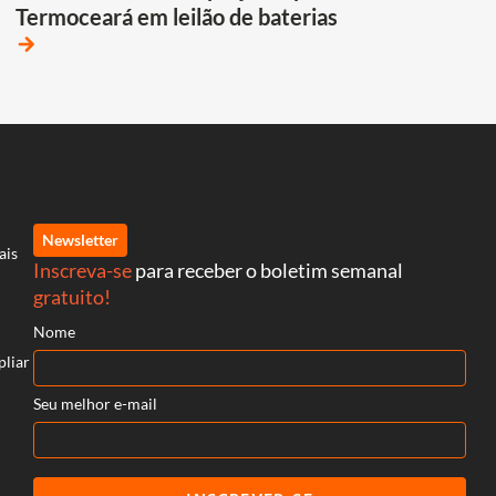
Termoceará em leilão de baterias
arrow_forward
Newsletter
ais
Inscreva-se
para receber o boletim semanal
gratuito!
Nome
pliar
Seu melhor e-mail