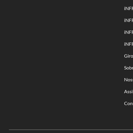
iNF
iNF
iNF
iNF
Gir
Sob
Nos
Assi
Con