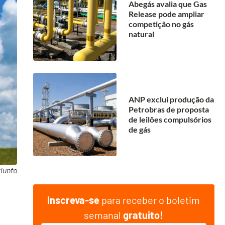
Abegás avalia que Gas
Release pode ampliar
competição no gás
natural
ANP exclui produção da
Petrobras de proposta
de leilões compulsórios
de gás
riunfo
Inscreva-se
para receber o boletim
semanal
gratuito!