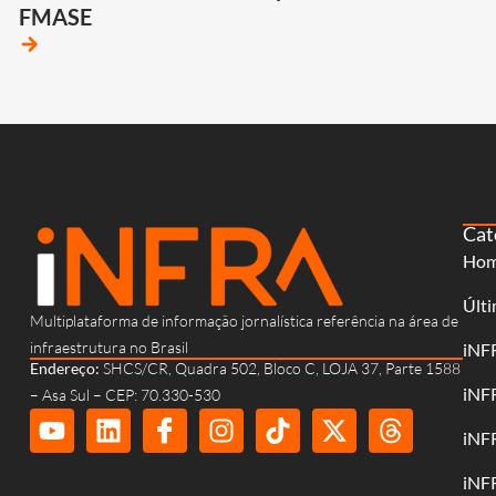
FMASE
arrow_forward
Cat
Ho
Últi
Multiplataforma de informação jornalística referência na área de
infraestrutura no Brasil
iNF
Endereço:
SHCS/CR, Quadra 502, Bloco C, LOJA 37, Parte 1588
iNF
– Asa Sul – CEP: 70.330-530
iNF
iNF