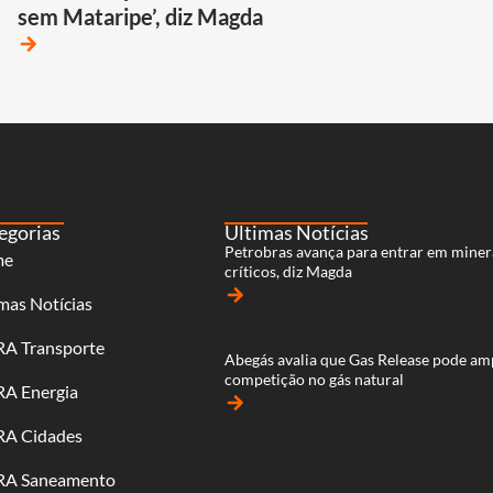
sem Mataripe’, diz Magda
arrow_forward
egorias
Últimas Notícias
Petrobras avança para entrar em miner
me
críticos, diz Magda
arrow_forward
mas Notícias
RA Transporte
Abegás avalia que Gas Release pode am
competição no gás natural
RA Energia
arrow_forward
RA Cidades
RA Saneamento