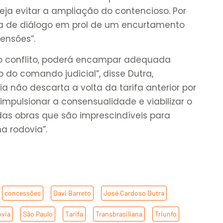
eja evitar a ampliação do contencioso. Por
ra de diálogo em prol de um encurtamento
ensões”.
 o conflito, poderá encampar adequada
 do comando judicial”, disse Dutra,
 não descarta a volta da tarifa anterior por
a impulsionar a consensualidade e viabilizar o
das obras que são imprescindíveis para
a rodovia”.
,
concessões
,
Davi Barreto
,
José Cardoso Dutra
,
via
,
São Paulo
,
Tarifa
,
Transbrasiliana
,
Triunfo