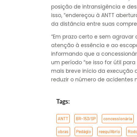
posição de intransigência e des
isso, “endereçou à ANTT abertu
da distância entre suas compre
“Em prazo certo e sem agravar
atenção à essência e ao escopo
informando que a concessionária
um período “se isso for útil par
mais breve início da execução 
reduzir o número de acidentes n
Tags:
ANTT
,
BR-153/SP
,
concessionária
obras
,
Pedágio
,
reequilíbrio
,
Rodo