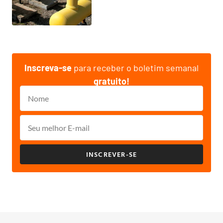
Inscreva-se
para receber o boletim semanal
gratuito!
INSCREVER-SE