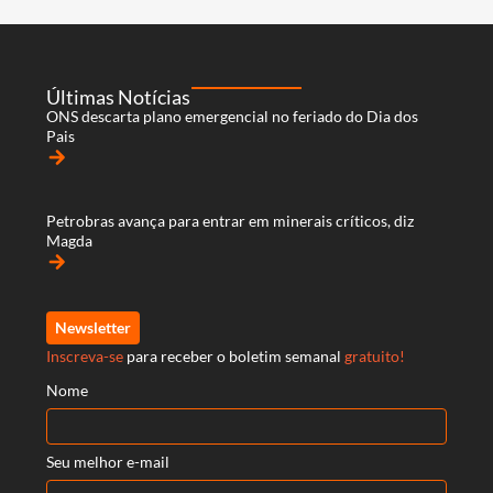
Últimas Notícias
ONS descarta plano emergencial no feriado do Dia dos
Pais
arrow_forward
Petrobras avança para entrar em minerais críticos, diz
Magda
arrow_forward
Newsletter
Inscreva-se
para receber o boletim semanal
gratuito!
Nome
Seu melhor e-mail