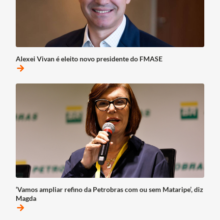
Alexei Vivan é eleito novo presidente do FMASE
arrow_forward
‘Vamos ampliar refino da Petrobras com ou sem Mataripe’, diz
Magda
arrow_forward