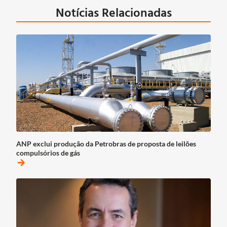
Notícias Relacionadas
ANP exclui produção da Petrobras de proposta de leilões
compulsórios de gás
arrow_forward