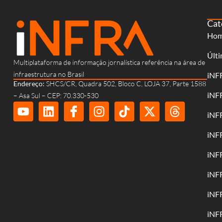
Cat
Ho
Últi
Multiplataforma de informação jornalística referência na área de
infraestrutura no Brasil
iNF
Endereço:
SHCS/CR, Quadra 502, Bloco C, LOJA 37, Parte 1588
iNF
– Asa Sul – CEP: 70.330-530
iNF
iNF
iNF
iNF
iNF
iNF