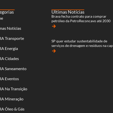
egorias
Últimas Notícias
Brava fecha contrato para comprar
me
petróleo da PetroReconcavo até 2030
arrow_forward
mas Notícias
RA Transporte
SP quer estudar sustentabilidade de
serviços de drenagem e resíduos na cap
RA Energia
arrow_forward
RA Cidades
RA Saneamento
RA Eventos
RA Na Transição
RA Mineração
RA Óleo & Gás