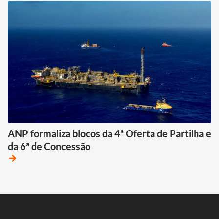
ANP formaliza blocos da 4ª Oferta de Partilha e
da 6ª de Concessão
arrow_forward