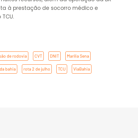
ita à prestação de socorro médico e
 TCU.
são de rodovia
,
CVT
,
DNIT
,
Marília Sena
,
da bahia
,
rota 2 de julho
,
TCU
,
ViaBahia
,