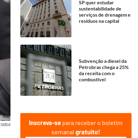
SP quer estudar
sustentabilidade de
serviços de drenagem e
resíduos na capital
Subvenção a diesel da
Petrobras chega a 25%
da receita com o
combustível
Inscreva-se
para receber o boletim
tados
semanal
gratuito!