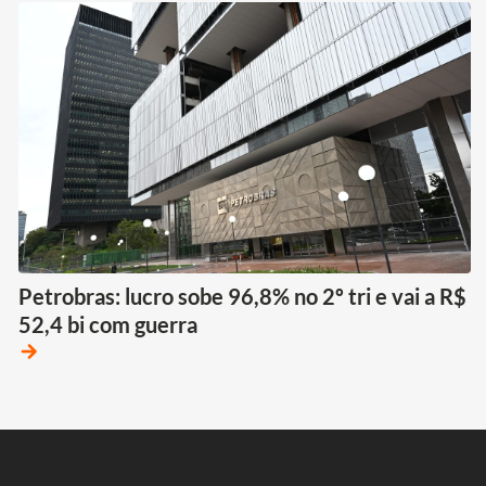
Petrobras: lucro sobe 96,8% no 2º tri e vai a R$
52,4 bi com guerra
arrow_forward