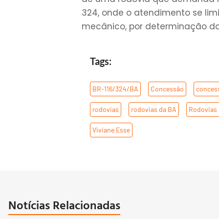
324, onde o atendimento se lim
mecânico, por determinação do
Tags:
BR-116/324/BA
,
Concessão
,
conces
rodovias
,
rodovias da BA
,
Rodovias 
Viviane Esse
Notícias Relacionadas