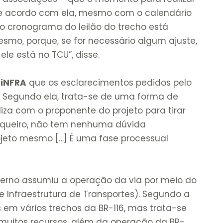
 De acordo com ela, mesmo com o calendário
, o cronograma do leilão do trecho está
mo, porque, se for necessário algum ajuste,
le está no TCU”, disse.
 iNFRA
que os esclarecimentos pedidos pelo
”. Segundo ela, trata-se de uma forma de
iza com o proponente do projeto para tirar
riqueiro, não tem nenhuma dúvida
ojeto mesmo […] É uma fase processual
verno assumiu a operação da via por meio do
 Infraestrutura de Transportes). Segundo a
 em vários trechos da BR-116, mas trata-se
uitos recursos, além da operação da BR-