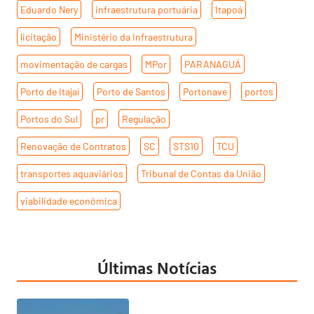
Eduardo Nery
,
infraestrutura portuária
,
Itapoá
,
licitação
,
Ministério da Infraestrutura
,
movimentação de cargas
,
MPor
,
PARANAGUÁ
,
Porto de Itajaí
,
Porto de Santos
,
Portonave
,
portos
,
Portos do Sul
,
pr
,
Regulação
,
Renovação de Contratos
,
SC
,
STS10
,
TCU
,
transportes aquaviários
,
Tribunal de Contas da União
,
viabilidade econômica
Últimas Notícias