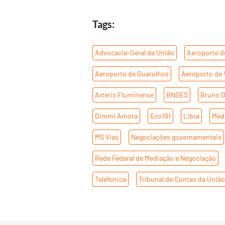
Tags:
Advocacia-Geral da União
,
Aeroporto de
Aeroporto de Guarulhos
,
Aeroporto de 
Arteris Fluminense
,
BNDES
,
Bruno 
Dimmi Amora
,
Eco101
,
Libra
,
Med
MS Vias
,
Negociações governamentais
Rede Federal de Mediação e Negociação
Telefonica
,
Tribunal de Contas da Uniã