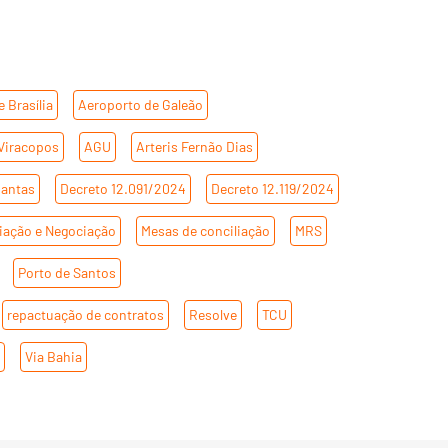
 Brasília
,
Aeroporto de Galeão
,
Viracopos
,
AGU
,
Arteris Fernão Dias
,
Dantas
,
Decreto 12.091/2024
,
Decreto 12.119/2024
,
iação e Negociação
,
Mesas de conciliação
,
MRS
,
,
Porto de Santos
,
,
repactuação de contratos
,
Resolve
,
TCU
,
o
,
Via Bahia