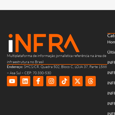
Cat
Ho
Últi
Multiplataforma de informação jornalística referência na área de
infraestrutura no Brasil
iNF
Endereço:
SHCS/CR, Quadra 502, Bloco C, LOJA 37, Parte 1588
iNF
– Asa Sul – CEP: 70.330-530
iNF
iNF
iNF
iNF