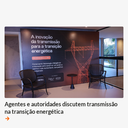
Agentes e autoridades discutem transmissão
na transição energética
arrow_forward