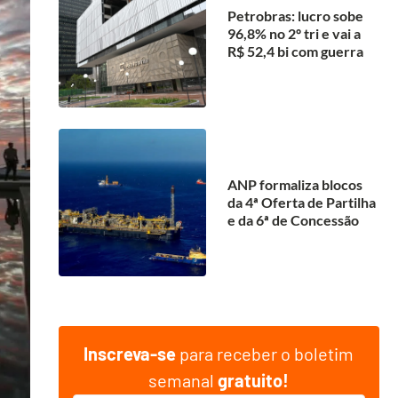
Petrobras: lucro sobe
96,8% no 2º tri e vai a
R$ 52,4 bi com guerra
ANP formaliza blocos
da 4ª Oferta de Partilha
e da 6ª de Concessão
Inscreva-se
para receber o boletim
semanal
gratuito!