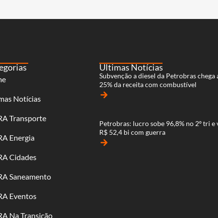
egorias
Últimas Notícias
Subvenção a diesel da Petrobras chega 
me
25% da receita com combustível
arrow_forward
mas Notícias
RA Transporte
Petrobras: lucro sobe 96,8% no 2º tri e 
R$ 52,4 bi com guerra
RA Energia
arrow_forward
RA Cidades
RA Saneamento
RA Eventos
RA Na Transição