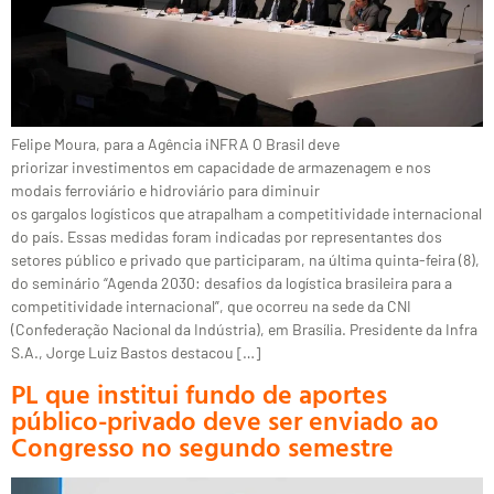
Felipe Moura, para a Agência iNFRA O Brasil deve
priorizar investimentos em capacidade de armazenagem e nos
modais ferroviário e hidroviário para diminuir
os gargalos logísticos que atrapalham a competitividade internacional
do país. Essas medidas foram indicadas por representantes dos
setores público e privado que participaram, na última quinta-feira (8),
do seminário “Agenda 2030: desafios da logística brasileira para a
competitividade internacional”, que ocorreu na sede da CNI
(Confederação Nacional da Indústria), em Brasília. Presidente da Infra
S.A., Jorge Luiz Bastos destacou […]
PL que institui fundo de aportes
público-privado deve ser enviado ao
Congresso no segundo semestre