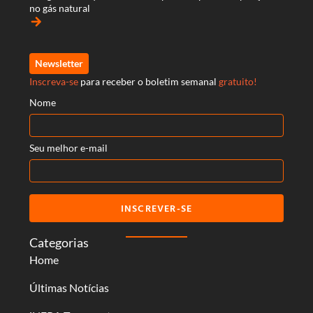
no gás natural
arrow_forward
Newsletter
Inscreva-se
para receber o boletim semanal
gratuito!
Nome
Seu melhor e-mail
INSCREVER-SE
Categorias
Home
Últimas Notícias