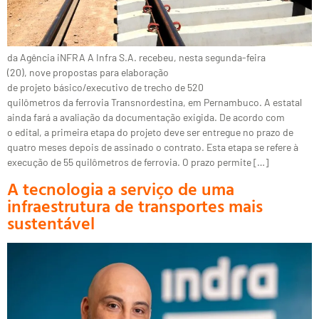
da Agência iNFRA A Infra S.A. recebeu, nesta segunda-feira
(20), nove propostas para elaboração
de projeto básico/executivo de trecho de 520
quilômetros da ferrovia Transnordestina, em Pernambuco. A estatal
ainda fará a avaliação da documentação exigida. De acordo com
o edital, a primeira etapa do projeto deve ser entregue no prazo de
quatro meses depois de assinado o contrato. Esta etapa se refere à
execução de 55 quilômetros de ferrovia. O prazo permite […]
A tecnologia a serviço de uma
infraestrutura de transportes mais
sustentável