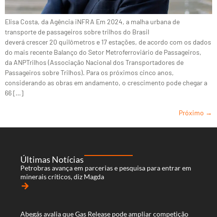
Elisa Costa, da Agência iNFRA Em 2024, a malha urbana de
transporte de passageiros sobre trilhos do Brasil
deverá crescer 20 quilômetros e 17 estações, de acordo com os dados
do mais recente Balanço do Setor Metroferroviário de Passageiros,
da ANPTrilhos (Associação Nacional dos Transportadores de
Passageiros sobre Trilhos). Para os próximos cinco anos,
considerando as obras em andamento, o crescimento pode chegar a
66 […]
Próximo
→
Últimas Notícias
Petrobras avança em parcerias e pesquisa para entrar em
minerais críticos, diz Magda
arrow_forward
Abegás avalia que Gas Release pode ampliar competição