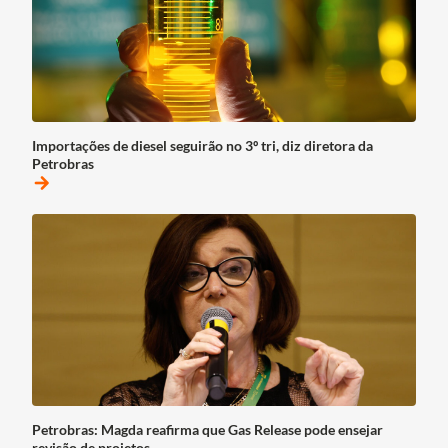
Importações de diesel seguirão no 3º tri, diz diretora da
Petrobras
arrow_forward
Petrobras: Magda reafirma que Gas Release pode ensejar
revisão de projetos