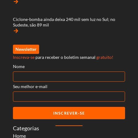
arrow_forward
Ciclone-bomba ainda deixa 240 mil sem luz no Sul; no
Sudeste, são 89 mil
arrow_forward
Newsletter
Inscreva-se
para receber o boletim semanal
gratuito!
Nome
Seu melhor e-mail
INSCREVER-SE
Categorias
Home