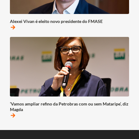
Alexei Vivan é eleito novo presidente do FMASE
arrow_forward
‘Vamos ampliar refino da Petrobras com ou sem Mataripe’, diz
Magda
arrow_forward