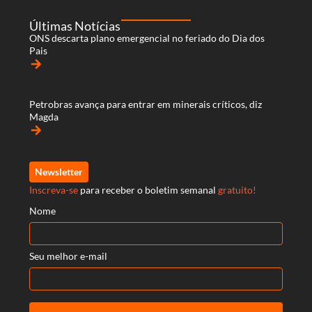
Últimas Notícias
ONS descarta plano emergencial no feriado do Dia dos
Pais
arrow_forward
Petrobras avança para entrar em minerais críticos, diz
Magda
arrow_forward
Newsletter
Inscreva-se
para receber o boletim semanal
gratuito!
Nome
Seu melhor e-mail