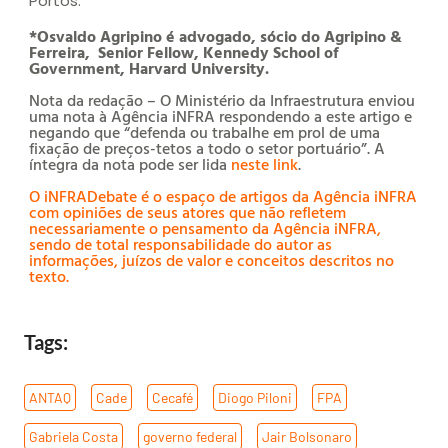
Portos.
*Osvaldo Agripino é advogado, sócio do Agripino &
Ferreira, Senior Fellow, Kennedy School of
Government, Harvard University.
Nota da redação – O Ministério da Infraestrutura enviou
uma nota à Agência iNFRA respondendo a este artigo e
negando que “defenda ou trabalhe em prol de uma
fixação de preços-tetos a todo o setor portuário”. A
íntegra da nota pode ser lida
neste link
.
O iNFRADebate é o espaço de artigos da Agência iNFRA
com opiniões de seus atores que não refletem
necessariamente o pensamento da Agência iNFRA,
sendo de total responsabilidade do autor as
informações, juízos de valor e conceitos descritos no
texto.
Tags:
ANTAQ
,
Cade
,
Cecafé
,
Diogo Piloni
,
FPA
,
Gabriela Costa
,
governo federal
,
Jair Bolsonaro
,