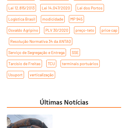
Lei 12.815/2013
,
Lei 14.047/2020
,
Lei dos Portos
,
Logística Brasil
,
modicidade
,
MP 945
,
Osvaldo Agripino
,
PLV 30/2020
,
preço-teto
,
price cap
,
Resolução Normativa 34 da ANTAQ
,
Serviço de Segregação e Entrega
,
SSE
,
Tarcísio de Freitas
,
TCU
,
terminais portuários
,
Usuport
,
verticalização
Últimas Notícias