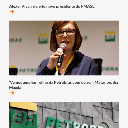
Alexei Vivan é eleito novo presidente do FMASE
arrow_forward
‘Vamos ampliar refino da Petrobras com ou sem Mataripe’, diz
Magda
arrow_forward