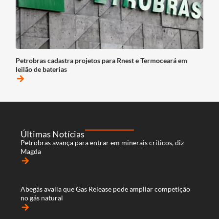
Petrobras cadastra projetos para Rnest e Termoceará em
leilão de baterias
arrow_forward
Últimas Notícias
Petrobras avança para entrar em minerais críticos, diz
Magda
arrow_forward
Abegás avalia que Gas Release pode ampliar competição
no gás natural
arrow_forward