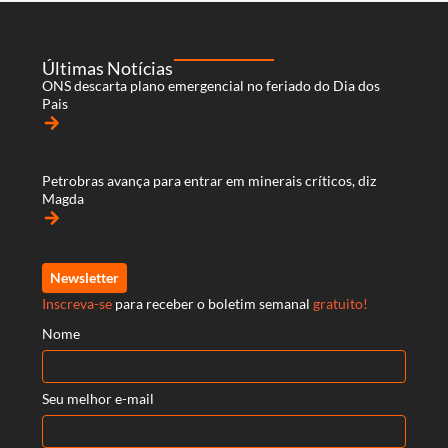
Últimas Notícias
ONS descarta plano emergencial no feriado do Dia dos
Pais
arrow_forward
Petrobras avança para entrar em minerais críticos, diz
Magda
arrow_forward
Newsletter
Inscreva-se
para receber o boletim semanal
gratuito!
Nome
Seu melhor e-mail