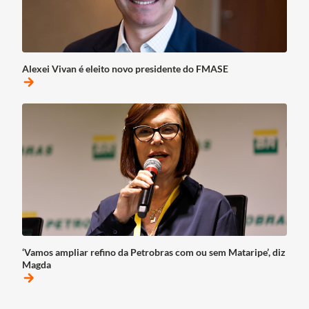
Alexei Vivan é eleito novo presidente do FMASE
arrow_forward
‘Vamos ampliar refino da Petrobras com ou sem Mataripe’, diz
Magda
arrow_forward