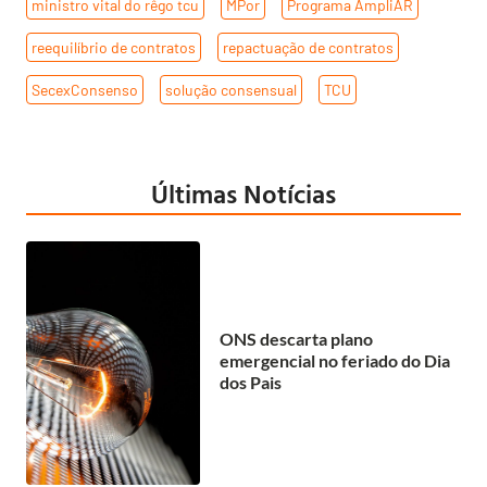
ministro vital do rêgo tcu
,
MPor
,
Programa AmpliAR
,
reequilíbrio de contratos
,
repactuação de contratos
,
SecexConsenso
,
solução consensual
,
TCU
Últimas Notícias
ONS descarta plano
emergencial no feriado do Dia
dos Pais