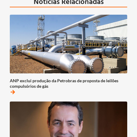
Notícias Relacionadas
ANP exclui produção da Petrobras de proposta de leilões
compulsórios de gás
arrow_forward