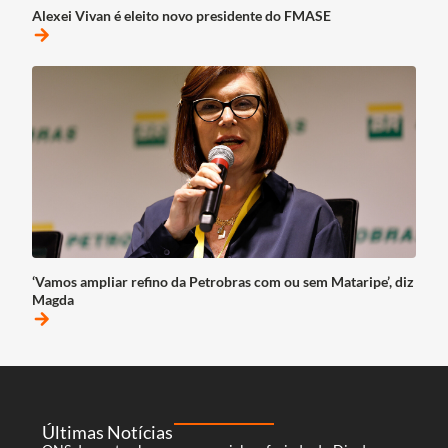
Alexei Vivan é eleito novo presidente do FMASE
arrow_forward
‘Vamos ampliar refino da Petrobras com ou sem Mataripe’, diz
Magda
arrow_forward
Últimas Notícias