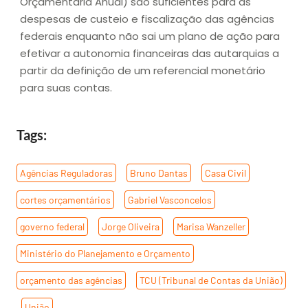
Orçamentária Anual) são suficientes para as
despesas de custeio e fiscalização das agências
federais enquanto não sai um plano de ação para
efetivar a autonomia financeiras das autarquias a
partir da definição de um referencial monetário
para suas contas.
Tags:
Agências Reguladoras
,
Bruno Dantas
,
Casa Civil
,
cortes orçamentários
,
Gabriel Vasconcelos
,
governo federal
,
Jorge Oliveira
,
Marisa Wanzeller
,
Ministério do Planejamento e Orçamento
,
orçamento das agências
,
TCU (Tribunal de Contas da União)
,
União