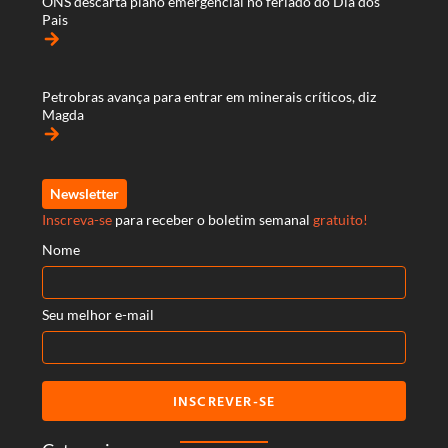
ONS descarta plano emergencial no feriado do Dia dos
Pais
arrow_forward
Petrobras avança para entrar em minerais críticos, diz
Magda
arrow_forward
Newsletter
Inscreva-se
para receber o boletim semanal
gratuito!
Nome
Seu melhor e-mail
INSCREVER-SE