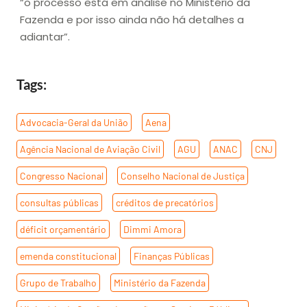
“o processo está em análise no Ministério da
Fazenda e por isso ainda não há detalhes a
adiantar”.
Tags:
Advocacia-Geral da União
,
Aena
,
Agência Nacional de Aviação Civil
,
AGU
,
ANAC
,
CNJ
,
Congresso Nacional
,
Conselho Nacional de Justiça
,
consultas públicas
,
créditos de precatórios
,
déficit orçamentário
,
Dimmi Amora
,
emenda constitucional
,
Finanças Públicas
,
Grupo de Trabalho
,
Ministério da Fazenda
,