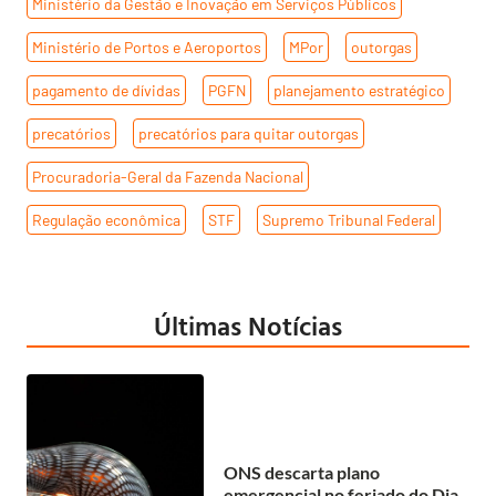
Ministério da Gestão e Inovação em Serviços Públicos
,
Ministério de Portos e Aeroportos
,
MPor
,
outorgas
,
pagamento de dívidas
,
PGFN
,
planejamento estratégico
,
precatórios
,
precatórios para quitar outorgas
,
Procuradoria-Geral da Fazenda Nacional
,
Regulação econômica
,
STF
,
Supremo Tribunal Federal
Últimas Notícias
ONS descarta plano
emergencial no feriado do Dia