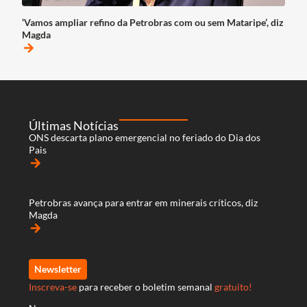
‘Vamos ampliar refino da Petrobras com ou sem Mataripe’, diz
Magda
arrow_forward
Últimas Notícias
ONS descarta plano emergencial no feriado do Dia dos
Pais
arrow_forward
Petrobras avança para entrar em minerais críticos, diz
Magda
arrow_forward
Newsletter
Inscreva-se
para receber o boletim semanal
gratuito!